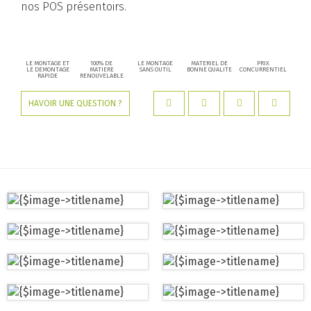
nos POS présentoirs.
LE MONTAGE ET
100% DE
LE MONTAGE
MATERIEL DE
PRIX
LE DEMONTAGE
MATIERE
SANS OUTIL
BONNE QUALITE
CONCURRENTIEL
RAPIDE
RENOUVELABLE
HAVOIR UNE QUESTION ?