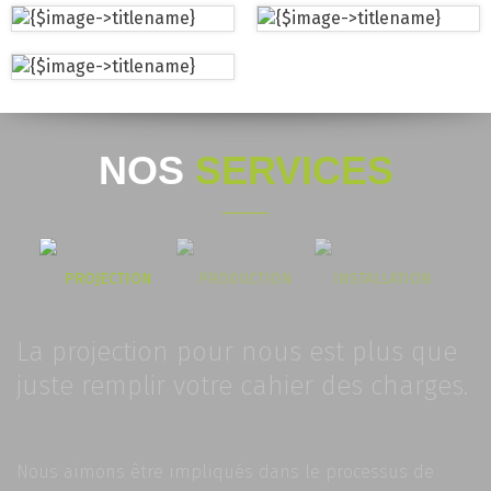
NOS
SERVICES
PROJECTION
PRODUCTION
INSTALLATION
La projection pour nous est plus que
juste remplir votre cahier des charges.
Nous aimons être impliqués dans le processus de