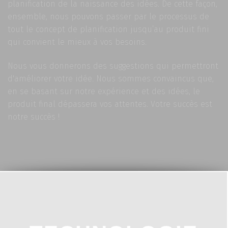
planification de la naissance des idées. De cette façon,
ensemble, nous pouvons passer par le processus de
tout le concept de planification jusqu’au produit fini
qui convient le mieux à vos besoins.
Nous vous donnerons des suggestions qui permettront
d'améliorer votre idée. Nous sommes convaincus que,
en se basant sur notre expérience et des idées, le
produit final dépassera vos attentes. Votre succès est
notre succès !