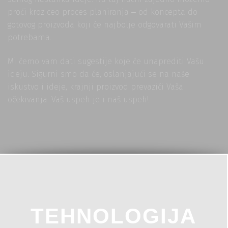
proći kroz ceo proces planiranja ‒ od koncepta do
gotovog proizvoda koji će najbolje odgovarati Vašim
potrebama.
Mi ćemo vam dati sugestije koje će unaprediti Vašu
ideju. Sigurni smo da će, oslanjajući se na naše
iskustvo i ideje, krajnji proizvod prevazići Vaša
očekivanja. Vaš uspeh je i naš uspeh!
TEHNOLOGIJA