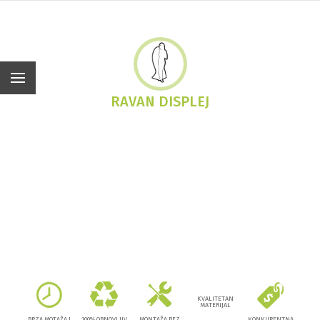
Sr
RAVAN DISPLEJ
KVALITETAN
MATERIJAL
BRZA MOTAŽA I
100% OBNOVLJIV
MONTAŽA BEZ
KONKURENTNA