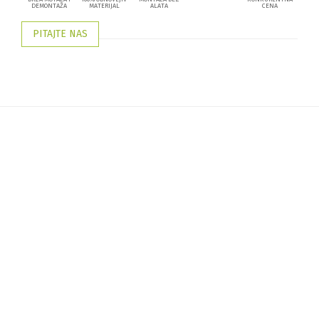
DEMONTAŽA
MATERIJAL
ALATA
CENA
PITAJTE NAS