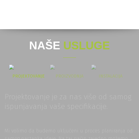
NAŠE
USLUGE
PROJEKTOVANJE
PROIZVODNJA
INSTALACIJA
Projektovanje je za nas više od samog
ispunjavanja vaše specifikacije.
Mi volimo da budemo uključeni u proces planiranja od
samog nastanka ideje. Na taj način zajedno možemo