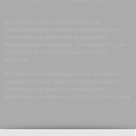
Wir möchten in den Planungsprozess vom
Gestaltungskonzept einbezogen werden. Auf diese
Weise können wir gemeinsam den gesamten
Planungsprozess durchlaufen - vom Konzept bis zum
Endprodukt, das Ihre Bedürfnisse am besten
entspricht.
Wir machen Ihnen Vorschläge, um die Ihre Idee zu
verbessern. Wir sind sicher, dass mithilfe unseren
Erfahrungen und Ideen das Endprodukt Ihre
Erwartungen übertreffen wird. Ihr Erfolg ist unser Erfolg!