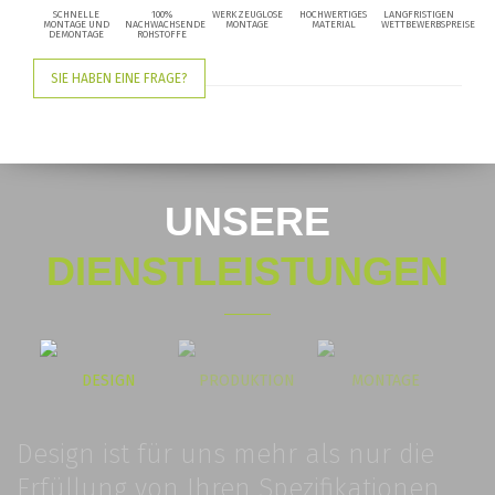
SCHNELLE
100%
WERKZEUGLOSE
HOCHWERTIGES
LANGFRISTIGEN
MONTAGE UND
NACHWACHSENDE
MONTAGE
MATERIAL
WETTBEWERBSPREISE
DEMONTAGE
ROHSTOFFE
SIE HABEN EINE FRAGE?
UNSERE
DIENSTLEISTUNGEN
DESIGN
PRODUKTION
MONTAGE
Design ist für uns mehr als nur die
Erfüllung von Ihren Spezifikationen.