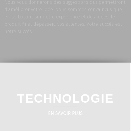
Nous vous donnerons des suggestions qui permettront
d'améliorer votre idée. Nous sommes convaincus que,
en se basant sur notre expérience et des idées, le
produit final dépassera vos attentes. Votre succès est
notre succès !
TECHNOLOGIE
EN SAVOIR PLUS