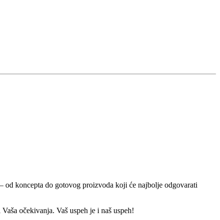
‒ od koncepta do gotovog proizvoda koji će najbolje odgovarati
i Vaša očekivanja. Vaš uspeh je i naš uspeh!