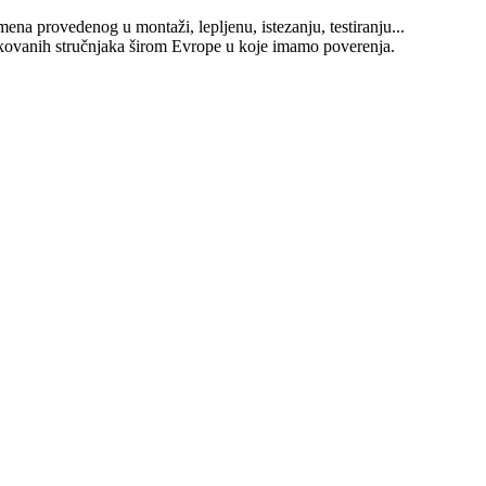
mena provedenog u montaži, lepljenu, istezanju, testiranju...
kovanih stručnjaka širom Evrope u koje imamo poverenja.