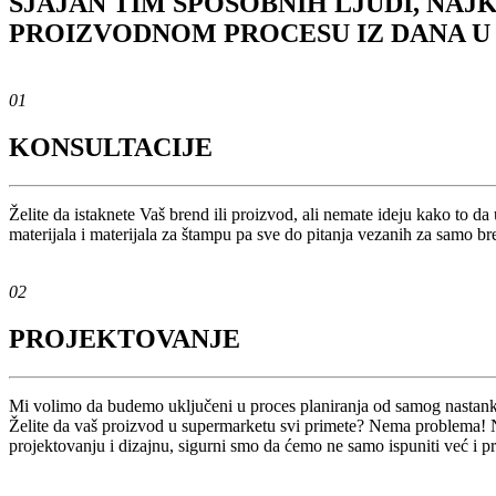
SJAJAN TIM SPOSOBNIH LJUDI, NAJ
PROIZVODNOM PROCESU IZ DANA U
01
KONSULTACIJE
Želite da istaknete Vaš brend ili proizvod, ali nemate ideju kako to 
materijala i materijala za štampu pa sve do pitanja vezanih za samo br
02
PROJEKTOVANJE
Mi volimo da budemo uključeni u proces planiranja od samog nastank
Želite da vaš proizvod u supermarketu svi primete? Nema problema! Na
projektovanju i dizajnu, sigurni smo da ćemo ne samo ispuniti već i p