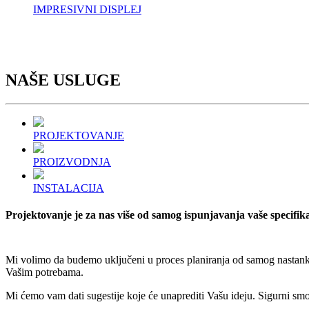
IMPRESIVNI DISPLEJ
NAŠE
USLUGE
PROJEKTOVANJE
PROIZVODNJA
INSTALACIJA
Projektovanje je za nas više od samog ispunjavanja vaše specifika
Mi volimo da budemo uključeni u proces planiranja od samog nastanka
Vašim potrebama.
Mi ćemo vam dati sugestije koje će unaprediti Vašu ideju. Sigurni smo 