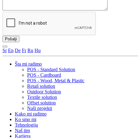
Sr
En
De
Fr
Ru
Hu
Šta mi radimo
POS - Standard Solution
POS - Cardboard
POS - Wood, Metal & Plastic
Retail solution
Outdoor Solution
Textile solution
Offset solution
Naši projekti
Kako mi radimo
Ko smo mi
Tehnologija
Naš tim
Karijera