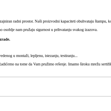
jniran radni prostor. Naši proizvodni kapaciteti obuhvataju štampu, ko
čno osoblje nam pružaju sigurnost u prihvatanju svakog izazova.
izrade.
denog u montaži, lepljenu, istezanju, testiranju...
Radićemo na tome da Vam pružimo rešenje. Imamo široku mrežu sertifi