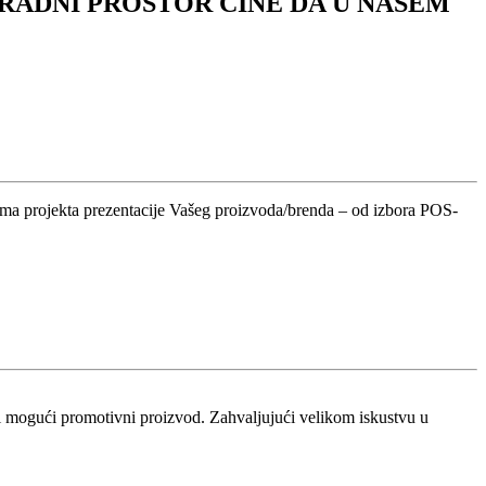
 RADNI PROSTOR ČINE DA U NAŠEM
ktima projekta prezentacije Vašeg proizvoda/brenda ‒ od izbora POS-
ji mogući promotivni proizvod. Zahvaljujući velikom iskustvu u