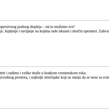
mpresivnog podnog displeja ‒ mi to možemo sve!
e, lepljenje i savijanje na kojima rade iskusni i stručni operateri. Z
te i radimo i velike tiraže u kratkom vremenskom roku.
odnog prostora, i najbolje stručnjake koji su stanju da se nose sa sv