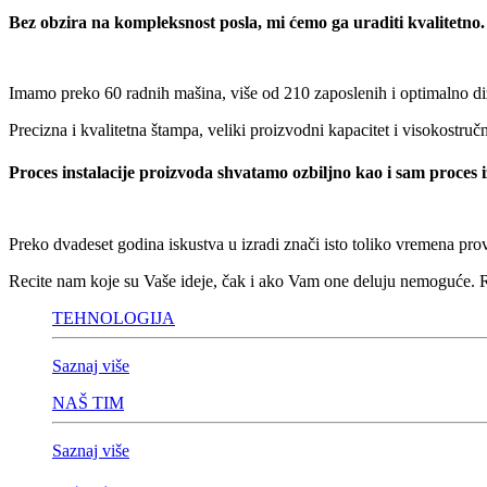
Bez obzira na kompleksnost posla, mi ćemo ga uraditi kvalitetno.
Imamo preko 60 radnih mašina, više od 210 zaposlenih i optimalno diza
Precizna i kvalitetna štampa, veliki proizvodni kapacitet i visokostru
Proces instalacije proizvoda shvatamo ozbiljno kao i sam proces 
Preko dvadeset godina iskustva u izradi znači isto toliko vremena prove
Recite nam koje su Vaše ideje, čak i ako Vam one deluju nemoguće. 
TEHNOLOGIJA
Saznaj više
NAŠ TIM
Saznaj više