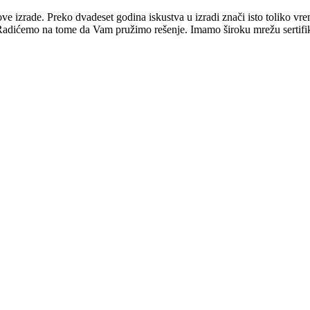
ve izrade. Preko dvadeset godina iskustva u izradi znači isto toliko vre
Radićemo na tome da Vam pružimo rešenje. Imamo široku mrežu sertifi