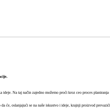
cije.
 ideje. Na taj način zajedno možemo proći kroz ceo proces planiranja 
da će, oslanjajući se na naše iskustvo i ideje, krajnji proizvod prevazić