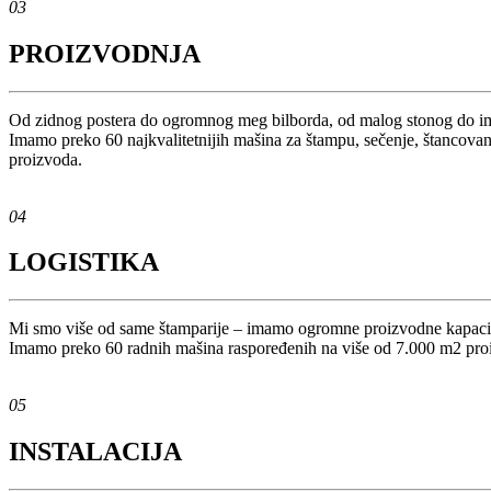
03
PROIZVODNJA
Od zidnog postera do ogromnog meg bilborda, od malog stonog do i
Imamo preko 60 najkvalitetnijih mašina za štampu, sečenje, štancovanj
proizvoda.
04
LOGISTIKA
Mi smo više od same štamparije ‒ imamo ogromne proizvodne kapacite
Imamo preko 60 radnih mašina raspoređenih na više od 7.000 m2 proizv
05
INSTALACIJA