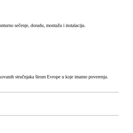
nturno sečenje, doradu, montažu i instalaciju.
kovanih stručnjaka širom Evrope u koje imamo poverenja.