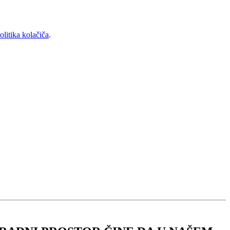
olitika kolačiča
.