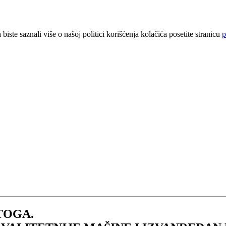
iste saznali više o našoj politici korišćenja kolačića posetite stranicu
p
TOGA.