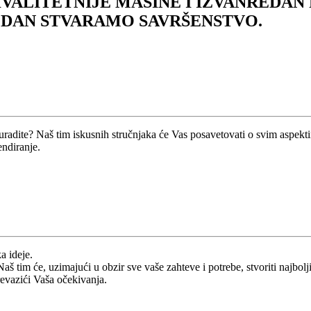
KVALITETNIJE MAŠINE I IZVANREDAN
 DAN STVARAMO SAVRŠENSTVO.
da uradite? Naš tim iskusnih stručnjaka će Vas posavetovati o svim aspe
endiranje.
a ideje.
š tim će, uzimajući u obzir sve vaše zahteve i potrebe, stvoriti najbol
revazići Vaša očekivanja.