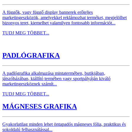
A függők, vagy függő display bannerek erőteljes
marketingeszközök, amelyekkel reklámozhat terméket, megjelölhet
bizonyos teret, kiemelhet valamilyen fontosabb információt...
TUDJ MEG TÖBBET...
PADLÓGRAFIKA
A padlógrafika alkalmazása mintatermében, butikjában,
játszóházában, kiállító termében vagy sportpályáján kiváló
marketingeszköznek számít...
TUDJ MEG TÖBBET...
MÁGNESES GRAFIKA
Gyakorlatilag minden lehet öntapadós mágneses fólia, praktikus és
sokoldalú felhasználással...