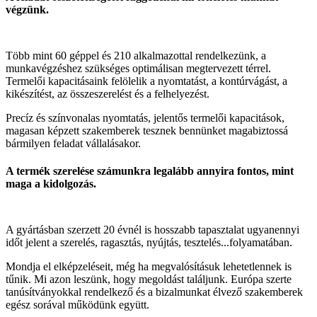
végzünk.
Több mint 60 géppel és 210 alkalmazottal rendelkezünk, a
munkavégzéshez szükséges optimálisan megtervezett térrel.
Termelői kapacitásaink felölelik a nyomtatást, a kontúrvágást, a
kikészítést, az összeszerelést és a felhelyezést.
Precíz és színvonalas nyomtatás, jelentős termelői kapacitások,
magasan képzett szakemberek tesznek bennünket magabiztossá
bármilyen feladat vállalásakor.
A termék szerelése számunkra legalább annyira fontos, mint
maga a kidolgozás.
A gyártásban szerzett 20 évnél is hosszabb tapasztalat ugyanennyi
időt jelent a szerelés, ragasztás, nyújtás, tesztelés...folyamatában.
Mondja el elképzeléseit, még ha megvalósításuk lehetetlennek is
tűnik. Mi azon leszünk, hogy megoldást találjunk. Európa szerte
tanúsítványokkal rendelkező és a bizalmunkat élvező szakemberek
egész sorával működünk együtt.