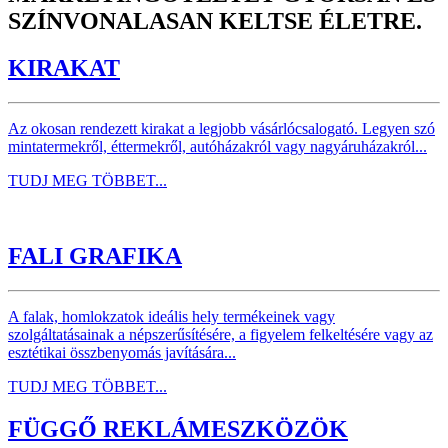
SZÍNVONALASAN KELTSE ÉLETRE.
KIRAKAT
Az okosan rendezett kirakat a legjobb vásárlócsalogató. Legyen szó
mintatermekről, éttermekről, autóházakról vagy nagyáruházakról...
TUDJ MEG TÖBBET...
FALI GRAFIKA
A falak, homlokzatok ideális hely termékeinek vagy
szolgáltatásainak a népszerűsítésére, a figyelem felkeltésére vagy az
esztétikai összbenyomás javítására...
TUDJ MEG TÖBBET...
FÜGGŐ REKLÁMESZKÖZÖK