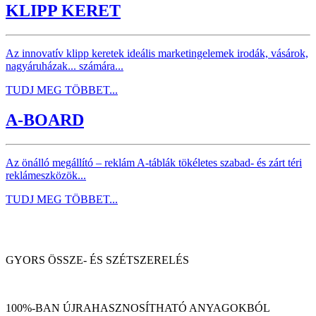
KLIPP KERET
Az innovatív klipp keretek ideális marketingelemek irodák, vásárok,
nagyáruházak... számára...
TUDJ MEG TÖBBET...
A-BOARD
Az önálló megállító – reklám A-táblák tökéletes szabad- és zárt téri
reklámeszközök...
TUDJ MEG TÖBBET...
GYORS ÖSSZE- ÉS SZÉTSZERELÉS
100%-BAN ÚJRAHASZNOSÍTHATÓ ANYAGOKBÓL