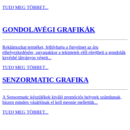
TUDJ MEG TÖBBET...
GONDOLAVÉGI GRAFIKÁK
Reklámozhat terméket, felhívhatja a figyelmet az áru
elhelyezkedésére, ugyanakkor a tekintetek elől elrejtheti a gondolák
kevésbé látványos végeit...
TUDJ MEG TÖBBET...
SENZORMATIC GRAFIKA
A Sensormatic készülékek kiváló promóciós helynek számítanak,
hiszen minden vásárlónak el kell mennie mellettük...
TUDJ MEG TÖBBET...