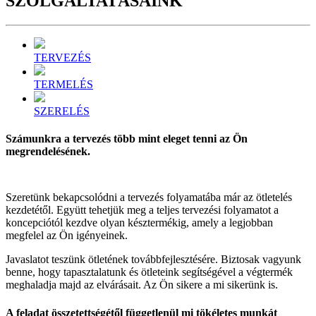
SZOLGÁL
TATÁSAINK
TERVEZÉS
TERMELÉS
SZERELÉS
Számunkra a tervezés több mint eleget tenni az Ön
megrendelésének.
Szeretünk bekapcsolódni a tervezés folyamatába már az ötletelés
kezdetétől. Együtt tehetjük meg a teljes tervezési folyamatot a
koncepciótól kezdve olyan késztermékig, amely a legjobban
megfelel az Ön igényeinek.
Javaslatot teszünk ötletének továbbfejlesztésére. Biztosak vagyunk
benne, hogy tapasztalatunk és ötleteink segítségével a végtermék
meghaladja majd az elvárásait. Az Ön sikere a mi sikerünk is.
A feladat összetettségétől függetlenül mi tökéletes munkát