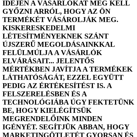
IDEJÉN A VÁSÁRLÓKAT MEG KELL
GYŐZNI ARRÓL, HOGY AZ ÖN
TERMÉKÉT VÁSÁROLJÁK MEG.
KISKERESKEDELMI
LÉTESÍTMÉNYEKNEK SZÁNT
ÚJSZERŰ MEGOLDÁSAINKKAL
FELÜLMÚLJA A VÁSÁRLÓK
ELVÁRÁSAIT... JELENTŐS
MÉRTÉKBEN JAVÍTJA A TERMÉKEK
LÁTHATÓSÁGÁT, EZZEL EGYÜTT
PEDIG AZ ÉRTÉKESÍTÉST IS. A
FELSZERELÉSBEN ÉS A
TECHNOLÓGIÁBA ÚGY FEKTETÜNK
BE, HOGY KIELÉGÍTSÜK
MEGRENDELŐINK MINDEN
IGÉNYÉT. SEGÍTJÜK ABBAN, HOGY
MARKETINGÖTLETÉT GYORSAN ÉS