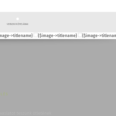
VERSENYKÉPES ÁRAK
ELÉS
avaslatot teszünk ötletének