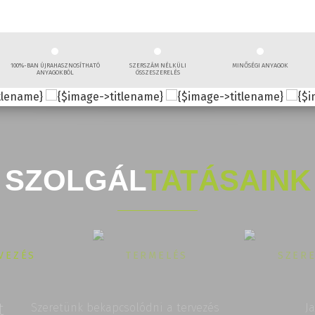
100%-BAN ÚJRAHASZNOSÍTHATÓ
SZERSZÁM NÉLKÜLI
MINŐSÉGI ANYAGOK
ANYAGOKBÓL
ÖSSZESZERELÉS
SZOLGÁL
TATÁSAINK
VEZÉS
TERMELÉS
SZER
t
Szeretünk bekapcsolódni a tervezés
J