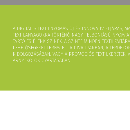
A DIGITÁLIS TEXTILNYOMÁS ÚJ ÉS INNOVATÍV ELJÁRÁS, 
TEXTILANYAGOKRA TÖRTÉNŐ NAGY FELBONTÁSÚ NYOMTAT
TARTÓ ÉS ÉLÉNK SZÍNEK, A SZINTE MINDEN TEXTILFAJTÁ
LEHETŐSÉGEKET TEREMTETT A DIVATIPARBAN, A TÉRDEKOR
KIDOLGOZÁSÁBAN, VAGY A PROMÓCIÓS TEXTILKERETEK, V
ÁRNYÉKOLÓK GYÁRTÁSÁBAN.
EK
Á