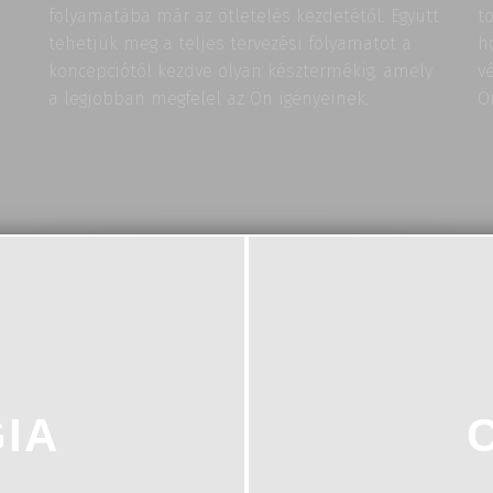
folyamatába már az ötletelés kezdetétől. Együtt
t
tehetjük meg a teljes tervezési folyamatot a
h
koncepciótól kezdve olyan késztermékig, amely
v
a legjobban megfelel az Ön igényeinek.
Ö
IA