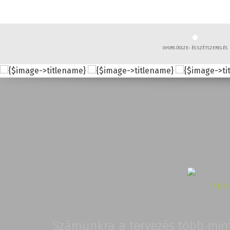
GYORS ÖSSZE- ÉS SZÉTSZERELÉS
TER
Számunkra a tervezés több min