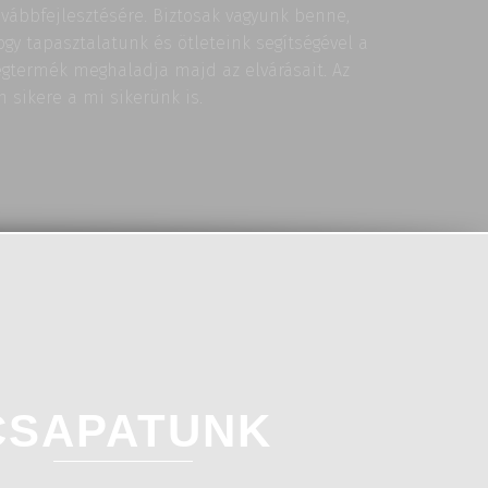
ovábbfejlesztésére. Biztosak vagyunk benne,
ogy tapasztalatunk és ötleteink segítségével a
égtermék meghaladja majd az elvárásait. Az
n sikere a mi sikerünk is.
CSAPATUNK