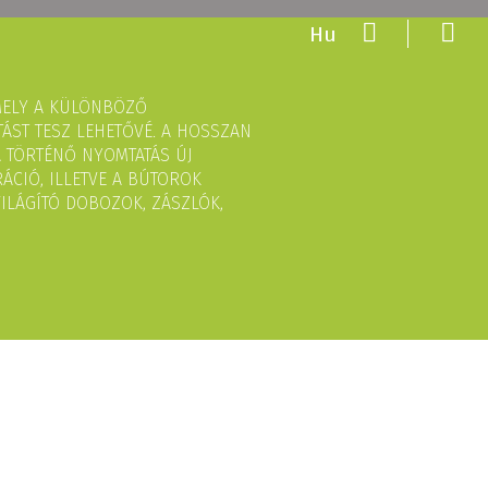
Hu
AMELY A KÜLÖNBÖZŐ
ÁST TESZ LEHETŐVÉ. A HOSSZAN
RA TÖRTÉNŐ NYOMTATÁS ÚJ
ÁCIÓ, ILLETVE A BÚTOROK
ILÁGÍTÓ DOBOZOK, ZÁSZLÓK,
TVILÁGÍTHATÓ TEXTILDOBOZ