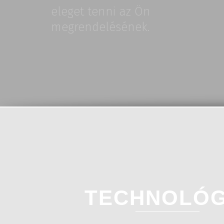
eleget tenni az Ön
megrendelésének.
TECHNOLÓG