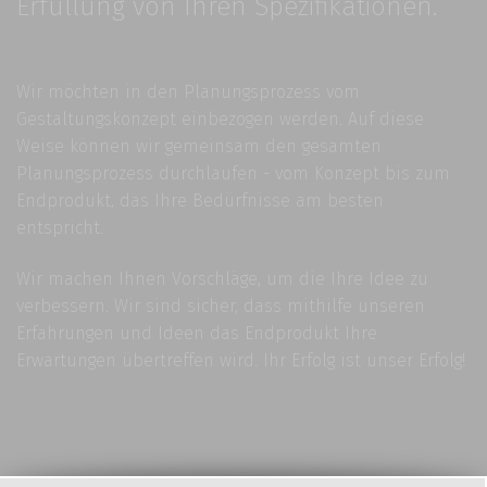
Erfüllung von Ihren Spezifikationen.
Wir möchten in den Planungsprozess vom
Gestaltungskonzept einbezogen werden. Auf diese
Weise können wir gemeinsam den gesamten
Planungsprozess durchlaufen - vom Konzept bis zum
Endprodukt, das Ihre Bedürfnisse am besten
entspricht.
Wir machen Ihnen Vorschläge, um die Ihre Idee zu
verbessern. Wir sind sicher, dass mithilfe unseren
Erfahrungen und Ideen das Endprodukt Ihre
Erwartungen übertreffen wird. Ihr Erfolg ist unser Erfolg!