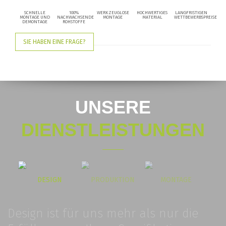
SCHNELLE
100%
WERKZEUGLOSE
HOCHWERTIGES
LANGFRISTIGEN
MONTAGE UND
NACHWACHSENDE
MONTAGE
MATERIAL
WETTBEWERBSPREISE
DEMONTAGE
ROHSTOFFE
SIE HABEN EINE FRAGE?
UNSERE
DIENSTLEISTUNGEN
DESIGN
PRODUKTION
MONTAGE
Design ist für uns mehr als nur die