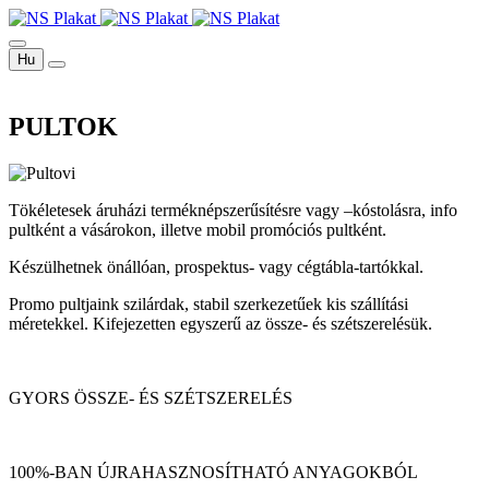
Hu
PULTOK
Tökéletesek áruházi terméknépszerűsítésre vagy –kóstolásra, info
pultként a vásárokon, illetve mobil promóciós pultként.
Készülhetnek önállóan, prospektus- vagy cégtábla-tartókkal.
Promo pultjaink szilárdak, stabil szerkezetűek kis szállítási
méretekkel. Kifejezetten egyszerű az össze- és szétszerelésük.
GYORS ÖSSZE- ÉS SZÉTSZERELÉS
100%-BAN ÚJRAHASZNOSÍTHATÓ ANYAGOKBÓL