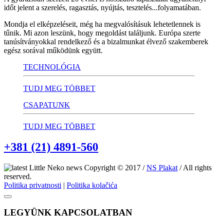
időt jelent a szerelés, ragasztás, nyújtás, tesztelés...folyamatában.
Mondja el elképzeléseit, még ha megvalósításuk lehetetlennek is
tűnik. Mi azon leszünk, hogy megoldást találjunk. Európa szerte
tanúsítványokkal rendelkező és a bizalmunkat élvező szakemberek
egész sorával működünk együtt.
TECHNOLÓGIA
TUDJ MEG TÖBBET
CSAPATUNK
TUDJ MEG TÖBBET
+381 (21) 4891-560
Copyright © 2017 /
NS Plakat
/ All rights
reserved.
Politika privatnosti
|
Politika kolačića
LEGYÜNK KAPCSOLATBAN