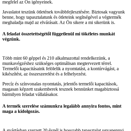
megfelel az Ön igényeinek.
Javaslatot teszünk ötletének továbbfejlesztésére. Biztosak vagyunk
benne, hogy tapasztalatunk és ötleteink segítségével a végtermék
meghaladja majd az elvárásait. Az Ön sikere a mi sikerünk is.
A feladat összetettségétől függetlenül mi tökéletes munkát
végzünk.
Több mint 60 géppel és 210 alkalmazottal rendelkezünk, a
munkavégzéshez szükséges optimálisan megtervezett térrel.
Termelői kapacitásaink felölelik a nyomtatást, a kontúrvágást, a
kikészítést, az összeszerelést és a felhelyezést.
Precíz és színvonalas nyomtatás, jelentős termelői kapacitások,
magasan képzett szakemberek tesznek bennünket magabiztossá
bármilyen feladat vállalásakor.
A termék szerelése számunkra legalább annyira fontos, mint
maga a kidolgozás.
A gyártásban szerzett 20 évnél is hosszabb tapasztalat ugyanennyi