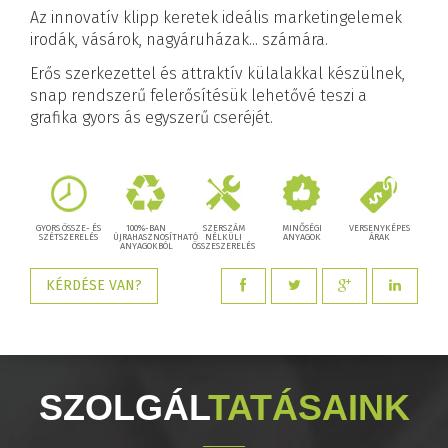
Az innovatív klipp keretek ideális marketingelemek
irodák, vásárok, nagyáruházak... számára.
Erős szerkezettel és attraktív külalakkal készülnek,
snap rendszerű felerősítésük lehetővé teszi a
grafika gyors ás egyszerű cseréjét.
GYORS ÖSSZE- ÉS
100%-BAN
SZERSZÁM
MINŐSÉGI
VERSENYKÉPES
SZÉTSZERELÉS
ÚJRAHASZNOSÍTHATÓ
NÉLKÜLI
ANYAGOK
ÁRAK
ANYAGOKBÓL
ÖSSZESZERELÉS
KÉRDÉSE VAN?
SZOLGÁL
TATÁSAINK