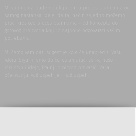
Mi volimo da budemo uključeni u proces planiranja od
samog nastanka ideje. Na taj način zajedno možemo
proći kroz ceo proces planiranja ‒ od koncepta do
gotovog proizvoda koji će najbolje odgovarati Vašim
potrebama.
Mi ćemo vam dati sugestije koje će unaprediti Vašu
ideju. Sigurni smo da će, oslanjajući se na naše
iskustvo i ideje, krajnji proizvod prevazići Vaša
očekivanja. Vaš uspeh je i naš uspeh!