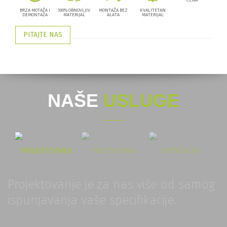
CENA
BRZA MOTAŽA I
100% OBNOVLJIV
MONTAŽA BEZ
KVALITETAN
DEMONTAŽA
MATERIJAL
ALATA
MATERIJAL
PITAJTE NAS
NAŠE
USLUGE
PROJEKTOVANJE
PROIZVODNJA
INSTALACIJA
Projektovanje je za nas više od samog
ispunjavanja vaše specifikacije.