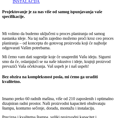
INSTALACIJA
Projektovanje je za nas više od samog ispunjavanja vaše
specifikacije.
Mi volimo da budemo uključeni u proces planiranja od samog
nastanka ideje. Na taj način zajedno možemo proći kroz ceo proces
planiranja ‒ od koncepta do gotovog proizvoda koji će najbolje
odgovarati Vašim potrebama.
Mi ćemo vam dati sugestije koje će unaprediti Vašu ideju. Sigurni
smo da će, oslanjajući se na naše iskustvo i ideje, krajnji proizvod
prevazići Vaša očekivanja. Vaš uspeh je i naš uspeh!
Bez obzira na kompleksnost posla, mi ćemo ga uraditi
kvalitetno.
Imamo preko 60 radnih mašina, više od 210 zaposlenih i optimalno
dizajniran radni prostor. Naši proizvodni kapaciteti obuhvataju
štampu, konturno sečenje, doradu, montažu i instalaciju.
Precizna i kvalitetna štampa, veliki proizvodni kapacitet i