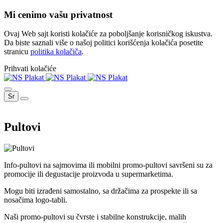
Mi cenimo vašu privatnost
Ovaj Web sajt koristi kolačiće za poboljšanje korisničkog iskustva.
Da biste saznali više o našoj politici korišćenja kolačića posetite
stranicu
politika kolačiča
.
Prihvati kolačiće
Sr
Pultovi
Info-pultovi na sajmovima ili mobilni promo-pultovi savršeni su za
promocije ili degustacije proizvoda u supermarketima.
Mogu biti izrađeni samostalno, sa držačima za prospekte ili sa
nosačima logo-tabli.
Naši promo-pultovi su čvrste i stabilne konstrukcije, malih