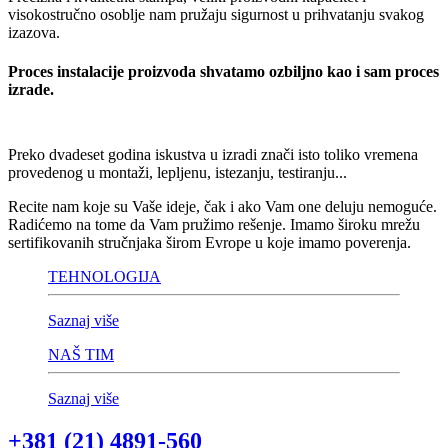
visokostručno osoblje nam pružaju sigurnost u prihvatanju svakog
izazova.
Proces instalacije proizvoda shvatamo ozbiljno kao i sam proces
izrade.
Preko dvadeset godina iskustva u izradi znači isto toliko vremena
provedenog u montaži, lepljenu, istezanju, testiranju...
Recite nam koje su Vaše ideje, čak i ako Vam one deluju nemoguće.
Radićemo na tome da Vam pružimo rešenje. Imamo široku mrežu
sertifikovanih stručnjaka širom Evrope u koje imamo poverenja.
TEHNOLOGIJA
Saznaj više
NAŠ TIM
Saznaj više
+381 (21) 4891-560