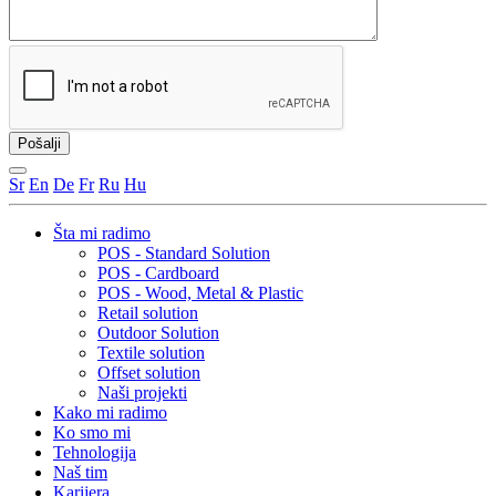
Sr
En
De
Fr
Ru
Hu
Šta mi radimo
POS - Standard Solution
POS - Cardboard
POS - Wood, Metal & Plastic
Retail solution
Outdoor Solution
Textile solution
Offset solution
Naši projekti
Kako mi radimo
Ko smo mi
Tehnologija
Naš tim
Karijera