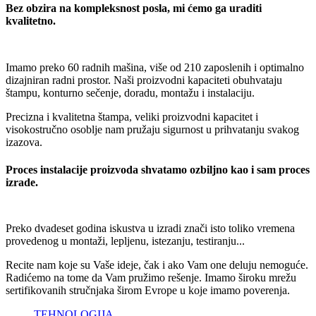
Bez obzira na kompleksnost posla, mi ćemo ga uraditi
kvalitetno.
Imamo preko 60 radnih mašina, više od 210 zaposlenih i optimalno
dizajniran radni prostor. Naši proizvodni kapaciteti obuhvataju
štampu, konturno sečenje, doradu, montažu i instalaciju.
Precizna i kvalitetna štampa, veliki proizvodni kapacitet i
visokostručno osoblje nam pružaju sigurnost u prihvatanju svakog
izazova.
Proces instalacije proizvoda shvatamo ozbiljno kao i sam proces
izrade.
Preko dvadeset godina iskustva u izradi znači isto toliko vremena
provedenog u montaži, lepljenu, istezanju, testiranju...
Recite nam koje su Vaše ideje, čak i ako Vam one deluju nemoguće.
Radićemo na tome da Vam pružimo rešenje. Imamo široku mrežu
sertifikovanih stručnjaka širom Evrope u koje imamo poverenja.
TEHNOLOGIJA