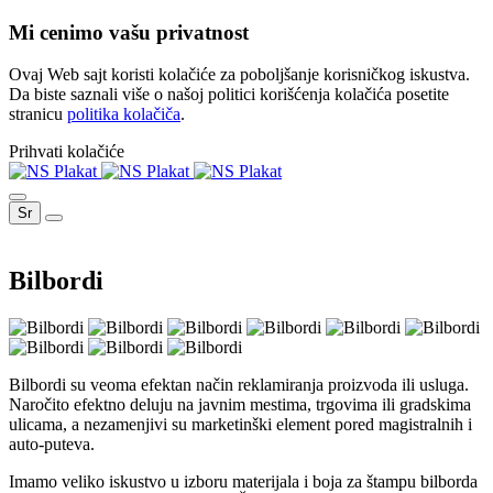
Mi cenimo vašu privatnost
Ovaj Web sajt koristi kolačiće za poboljšanje korisničkog iskustva.
Da biste saznali više o našoj politici korišćenja kolačića posetite
stranicu
politika kolačiča
.
Prihvati kolačiće
Sr
Bilbordi
Bilbordi su veoma efektan način reklamiranja proizvoda ili usluga.
Naročito efektno deluju na javnim mestima, trgovima ili gradskima
ulicama, a nezamenjivi su marketinški element pored magistralnih i
auto-puteva.
Imamo veliko iskustvo u izboru materijala i boja za štampu bilborda