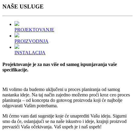
NAŠE
USLUGE
PROJEKTOVANJE
PROIZVODNJA
INSTALACIJA
Projektovanje je za nas više od samog ispunjavanja vaše
specifikacije.
Mi volimo da budemo uključeni u proces planiranja od samog
nastanka ideje. Na taj način zajedno možemo proći kroz ceo proces
planiranja ‒ od koncepta do gotovog proizvoda koji će najbolje
odgovarati Vašim potrebama.
Mi ćemo vam dati sugestije koje će unaprediti Vašu ideju. Sigurni
smo da će, oslanjajući se na naše iskustvo i ideje, krajnji proizvod
prevazići Vaša očekivanja. Vaš uspeh je i naš uspeh!