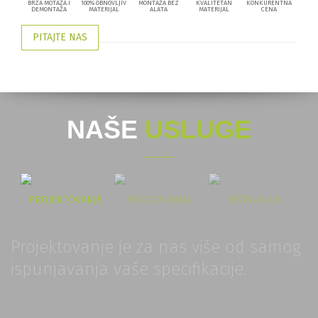
BRZA MOTAŽA I
100% OBNOVLJIV
MONTAŽA BEZ
KVALITETAN
KONKURENTNA
DEMONTAŽA
MATERIJAL
ALATA
MATERIJAL
CENA
PITAJTE NAS
NAŠE
USLUGE
PROJEKTOVANJE
PROIZVODNJA
INSTALACIJA
Projektovanje je za nas više od samog
ispunjavanja vaše specifikacije.