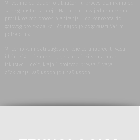
Mi volimo da budemo uključeni u proces planiranja od
samog nastanka ideje. Na taj način zajedno možemo
proći kroz ceo proces planiranja ‒ od koncepta do
gotovog proizvoda koji će najbolje odgovarati Vašim
potrebama.
Mi ćemo vam dati sugestije koje će unaprediti Vašu
ideju. Sigurni smo da će, oslanjajući se na naše
iskustvo i ideje, krajnji proizvod prevazići Vaša
očekivanja. Vaš uspeh je i naš uspeh!